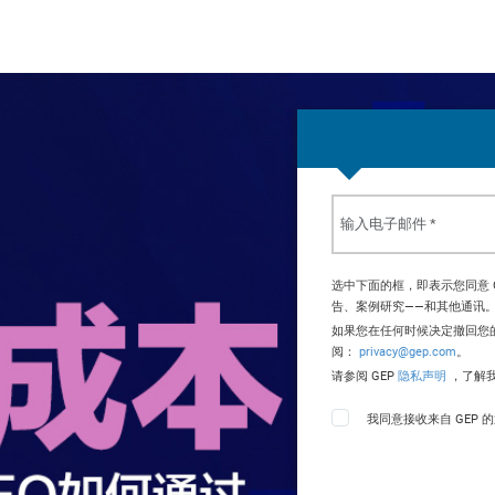
选中下面的框，即表示您同意 
告、案例研究——和其他通讯。
如果您在任何时候决定撤回您
阅：
privacy@gep.com
。
请参阅 GEP
隐私声明
，了解
我同意接收来自 GEP 