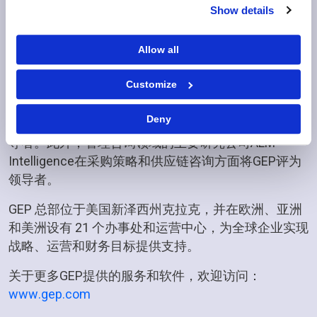
供应链总体解决方案。
Show details
GEP被Gartner 提名，世界采购奖的最佳软件和最佳
P2P提供商，CIPS供应管理奖的最佳顾问。GEP经常
Allow all
被 Gartner, Forrester,IDC,Procurement Leaders, Spend
Customize
Matters和CPO Rising 评为基于云的数字业务平台的创
新者和领导者， GEP还被Everest Group，
Deny
NelsonHall，IDC，ISG，HfS 和IAOP评为外包服务领
导者。此外，管理咨询领域的主要研究公司ALM
Intelligence在采购策略和供应链咨询方面将GEP评为
领导者。
GEP 总部位于美国新泽西州克拉克，并在欧洲、亚洲
和美洲设有 21 个办事处和运营中心，为全球企业实现
战略、运营和财务目标提供支持。
关于更多GEP提供的服务和软件，欢迎访问：
www.gep.com