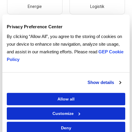
Energie
Logistik
Privacy Preference Center
By clicking “Allow All”, you agree to the storing of cookies on
your device to enhance site navigation, analyze site usage,
and assist in our marketing efforts. Please read
GEP Cookie
Reisen
Flottenmanagement
Policy
Show details
Beratung,
Zeitarbeit und
Allow all
professionelle und
Rekrutierung
finanzielle
Customize
Dienstleistungen
Deny