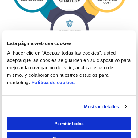
Esta página web usa cookies
Al hacer clic en “Aceptar todas las cookies”, usted
acepta que las cookies se guarden en su dispositivo para
mejorar la navegación del sitio, analizar el uso del
Juntos, diseñaremos una estrategia de la cadena de
mismo, y colaborar con nuestros estudios para
suministro que no solo alcance los objetivos actuales, sino
marketing.
Política de cookies
que ayude a mantener el éxito a pesar de los cambios en las
condiciones económicas, la estrategia corporativa y la
tecnología, así como los factores sociales, políticos y
Mostrar detalles
medioambientales.
Ahora mismo, con líderes de mercado en seis continentes,
Permitir todas
GEP trabaja para identificar ubicaciones de fabricación y
almacenamiento adecuadas para cada producto, evaluar