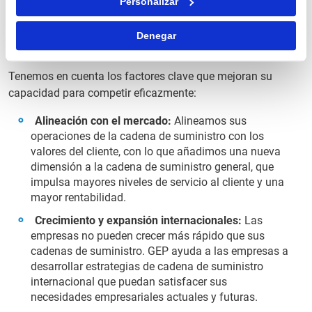
Personalizar
opciones y proveedores de transporte, optimizar la
asignación de recursos, comprender y gestionar el
Denegar
rendimiento, y aplicar procesos más eficientes y eficaces.
Tenemos en cuenta los factores clave que mejoran su
capacidad para competir eficazmente:
Alineación con el mercado:
Alineamos sus
operaciones de la cadena de suministro con los
valores del cliente, con lo que añadimos una nueva
dimensión a la cadena de suministro general, que
impulsa mayores niveles de servicio al cliente y una
mayor rentabilidad.
Crecimiento y expansión internacionales:
Las
empresas no pueden crecer más rápido que sus
cadenas de suministro. GEP ayuda a las empresas a
desarrollar estrategias de cadena de suministro
internacional que puedan satisfacer sus
necesidades empresariales actuales y futuras.