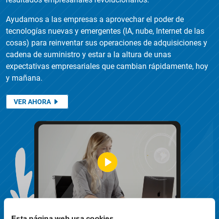
Ayudamos a las empresas a aprovechar el poder de
tecnologías nuevas y emergentes (IA, nube, Internet de las
cosas) para reinventar sus operaciones de adquisiciones y
cadena de suministro y estar a la altura de unas
expectativas empresariales que cambian rápidamente, hoy
y mañana.
VER AHORA
Esta página web usa cookies