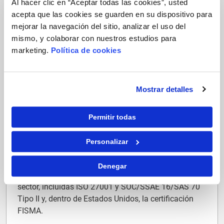
Al hacer clic en “Aceptar todas las cookies”, usted
que ofrece un SLA de tiempo de actividad mensual
acepta que las cookies se guarden en su dispositivo para
del 99,95 %. Para que pueda trabajar sin
mejorar la navegación del sitio, analizar el uso del
preocupaciones y sin tiempo de inactividad.
mismo, y colaborar con nuestros estudios para
marketing.
Política de cookies
Mostrar detalles
Permitir todas
Alta seguridad de datos
GEP Software utiliza los mismos centros de datos en
Personalizar
los que se gestionan muchos de los servicios
complejos en línea más grandes del mundo, de
Denegar
conformidad con una amplia variedad de normas del
sector, incluidas ISO 27001 y SOC/SSAE 16/SAS 70
Tipo II y, dentro de Estados Unidos, la certificación
FISMA.