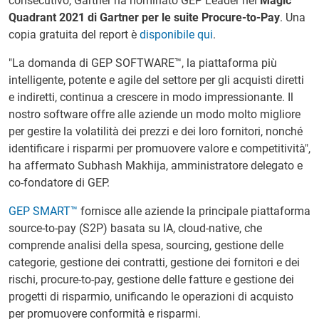
consecutivo, Gartner ha nominato GEP Leader nel
Magic
Quadrant 2021 di Gartner per le suite Procure-to-Pay
. Una
copia gratuita del report è
disponibile qui
.
"La domanda di GEP SOFTWARE™, la piattaforma più
intelligente, potente e agile del settore per gli acquisti diretti
e indiretti, continua a crescere in modo impressionante. Il
nostro software offre alle aziende un modo molto migliore
per gestire la volatilità dei prezzi e dei loro fornitori, nonché
identificare i risparmi per promuovere valore e competitività",
ha affermato Subhash Makhija, amministratore delegato e
co-fondatore di GEP.
GEP SMART™
fornisce alle aziende la principale piattaforma
source-to-pay (S2P) basata su IA, cloud-native, che
comprende analisi della spesa, sourcing, gestione delle
categorie, gestione dei contratti, gestione dei fornitori e dei
rischi, procure-to-pay, gestione delle fatture e gestione dei
progetti di risparmio, unificando le operazioni di acquisto
per promuovere conformità e risparmi.