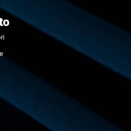
to
ri
o
be