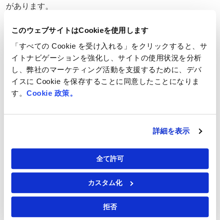
があります。
200人を超えるカテゴリーの専門家とスタッフのソ
このウェブサイトはCookieを使用します
ーシングコンサルタント
「すべての Cookie を受け入れる」をクリックすると、サ
専任のマーケットインテリジェンスおよび分析チ
イトナビゲーションを強化し、サイトの使用状況を分析
ーム
し、弊社のマーケティング活動を支援するために、デバ
クラウドネイティブの統合されたソースから支払
イスに Cookie を保存することに同意したことになりま
いへの
統一された調達プラットフォーム
— GEP
す。
Cookie 政策。
SMART™
最先端の分析レポートとツール
詳細を表示
3500万を超えるグローバルサプライヤーの急速に
拡大しているデータベース
全て許可
ベストプラクティスの方法論、プロセス、および
特殊なテンプレートのリポジトリ
カスタム化
ヨーロッパ
、
アジア
、
南北アメリカ
の主要市場の
ローカルチーム
拒否