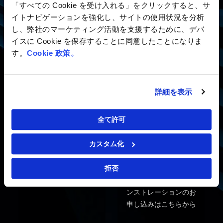
ご質問
RFP
「すべての Cookie を受け入れる」をクリックすると、サ
イトナビゲーションを強化し、サイトの使用状況を分析
ご意見・ご質問をお寄
お見積もりのご依頼は
し、弊社のマーケティング活動を支援するために、デバ
せください
こちらから
イスに Cookie を保存することに同意したことになりま
す。
Cookie 政策。
詳細を表示
全て許可
フィードバック
デモンストレー
カスタム化
ションご依頼
ご意見・ご感想などを
お寄せください
GEP各種ソフトウェ
拒否
ア・モジュールのデモ
ンストレーションのお
申し込みはこちらから