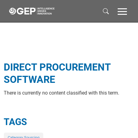
Skip to main content
DIRECT PROCUREMENT
SOFTWARE
There is currently no content classified with this term.
TAGS
Category Sourcing