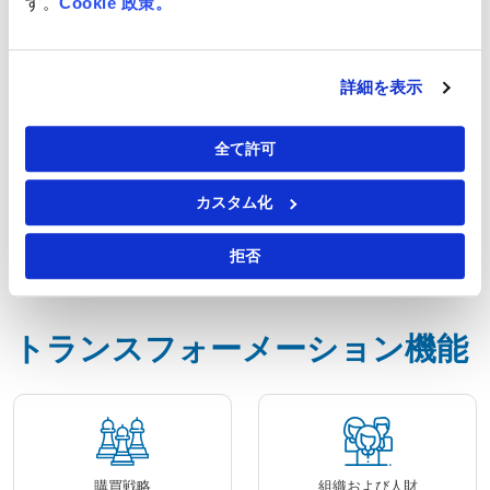
す。
Cookie 政策。
こでも、だれでも、どのようなデバイスからでも、
すべてのS2P(調達～支払)までのプロセスを管理可
能。
詳細を表示
流動的な情報、プロセス、ワークフローを可能に
し、エンドツーエンドの調達プロセスを迅速化、最
全て許可
適化いたします。
購買や財務のコラボレーションの促進・シナジー
カスタム化
効果の向上
現場で検証された調達プロセス管理のベストプラ
拒否
クティスおよびワークフローの標準化
トランスフォーメーション機能
購買戦略
組織および人財