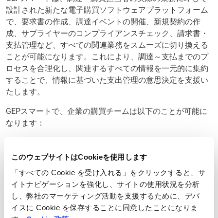
設計された新たな電子購買ソフトウェアプラットフォーム
で、要求書の作成、調達イベントの開催、新規契約の作
成、サプライヤーのコンプライアンスチェック、請求書・
支払管理など、すべての関連業務をスムーズに切り換える
ことが可能になります。これにより、調達～支払までのプ
ロセスを合理化し、関連するすべての情報を一元的に集約
することで、情報に基づいた支出管理の意思決定を支援い
たします。
GEPスマートで、企業の購買チームは以下のことが可能に
なります：
統合型調達プラットフォームを通じ、ビジネスチ
ャンスの特定、コスト削減の管理、購入および支払
このウェブサイトはCookieを使用します
いのすべてを行うことが可能。
「すべての Cookie を受け入れる」をクリックすると、サ
インテリジェントかつ直感的なインターフェース
イトナビゲーションを強化し、サイトの使用状況を分析
やユーザー重視の設計により、採用を促進し、企業
し、弊社のマーケティング活動を支援するために、デバ
全体のコンプライアンス向上を推進する
イスに Cookie を保存することに同意したことになりま
モバイルネイティブなデザインで、いつでも、ど