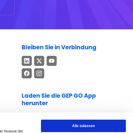
Bleiben Sie in Verbindung
Laden Sie die GEP GO App
herunter
Bleiben Sie mit topaktuellen Erkenntnissen
zu Beschaffung und Lieferkette auf dem
Alle zulassen
Laufenden – jederzeit und überall.
er Analyse der