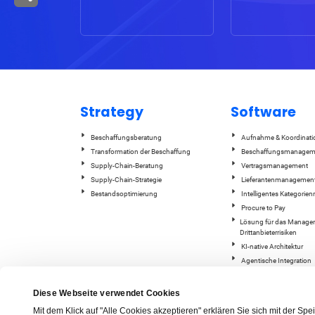
Strategy
Software
Beschaffungsberatung
Aufnahme & Koordinati
Transformation der Beschaffung
Beschaffungsmanagem
Supply-Chain-Beratung
Vertragsmanagement
Supply-Chain-Strategie
Lieferantenmanagemen
Bestandsoptimierung
Intelligentes Kategori
Procure to Pay
Lösung für das Manage
Drittanbieterrisiken
KI-native Architektur
Agentische Integration
ESG-Tracking und -Beric
GEP Quantum Intelligenc
Diese Webseite verwendet Cookies
Lieferkettenmanagemen
Mit dem Klick auf "Alle Cookies akzeptieren" erklären Sie sich mit der S