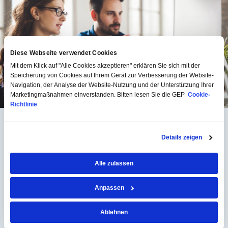
Diese Webseite verwendet Cookies
Mit dem Klick auf "Alle Cookies akzeptieren" erklären Sie sich mit der
Speicherung von Cookies auf Ihrem Gerät zur Verbesserung der Website-
Navigation, der Analyse der Website-Nutzung und der Unterstützung Ihrer
Marketingmaßnahmen einverstanden. Bitten lesen Sie die GEP
Cookie-
Richtlinie
Key Capabilities
Details zeigen
Alle zulassen
Von der Quelle zum Vertrag
Anpassen
Ablehnen
Ausgabenanalyse