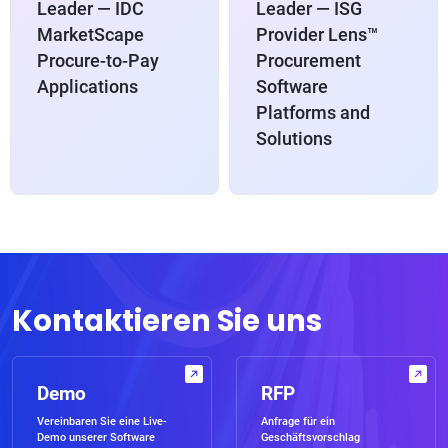
Leader — IDC
Leader — ISG
MarketScape
Provider Lens™
Procure-to-Pay
Procurement
Applications
Software
Platforms and
Solutions
Kontaktieren Sie uns
Demo
RFP
Vereinbaren Sie eine Live-
Anfrage für ein
Demo unserer Software
Geschäftsvorschlag