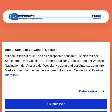
PREDICTIVE ALERT
Manufacturing
Warehouse
Logistics
Delivered
ETA 2d
1,284
94%
87%
Control Tower
Plant 03 capacity tightening · Reroute recommended
ON TRACK
CAPACITY
AVERAGE
ORDERS
Contract producer, Plant 03
Chicago DC · 12,847 SKUs
In transit · 47 shipments
Customer sites · This week
Diese Webseite verwendet Cookies
Mit dem Klick auf "Alle Cookies akzeptieren" erklären Sie sich mit der
Speicherung von Cookies auf Ihrem Gerät zur Verbesserung der Website-
Navigation, der Analyse der Website-Nutzung und der Unterstützung Ihrer
Marketingmaßnahmen einverstanden. Bitten lesen Sie die GEP
Cookie-
Richtlinie
Details zeigen
Alle zulassen