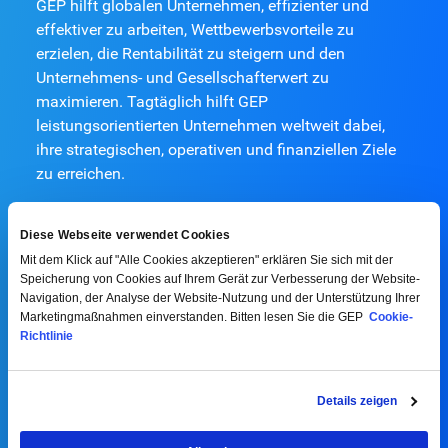
GEP hilft globalen Unternehmen, effizienter und
effektiver zu arbeiten, Wettbewerbsvorteile zu
erzielen, die Rentabilität zu steigern und den
Unternehmens- und Gesellschafterwert zu
maximieren. Tagtäglich hilft GEP
leistungsorientierten Unternehmen weltweit dabei,
ihre strategischen, operativen und finanziellen Ziele
zu erreichen.
Diese Webseite verwendet Cookies
Geschäftsleitung
Mit dem Klick auf "Alle Cookies akzeptieren" erklären Sie sich mit der
Kunden
Speicherung von Cookies auf Ihrem Gerät zur Verbesserung der Website-
Navigation, der Analyse der Website-Nutzung und der Unterstützung Ihrer
Partner
Marketingmaßnahmen einverstanden. Bitten lesen Sie die GEP
Cookie-
Richtlinie
Nachhaltigkeit bei
Auszeichnungen und Anerkennungen
Details zeigen
Kontakt