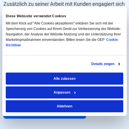
Zusätzlich zu seiner Arbeit mit Kunden engagiert sich
JP dafür, die Fähigkeiten von GEP zu entwickeln,
Diese Webseite verwendet Cookies
indem er Talente im Unternehmen betreut und
Mit dem Klick auf "Alle Cookies akzeptieren" erklären Sie sich mit der
Speicherung von Cookies auf Ihrem Gerät zur Verbesserung der Website-
coacht. Er besitzt einen Master-Abschluss in
Navigation, der Analyse der Website-Nutzung und der Unterstützung Ihrer
Management von der Grenoble Ecole de
Marketingmaßnahmen einverstanden. Bitten lesen Sie die GEP
Cookie-
Richtlinie
Management und hat in ganz Europa gelebt, darunter
im Vereinigten Königreich, Frankreich, Deutschland
Details zeigen
und den Niederlanden.
Alle zulassen
VERBINDEN SIE SICH AUF LINKEDIN
Anpassen
Ablehnen
RÜCKKEHR IN DIE FÜHRUNG