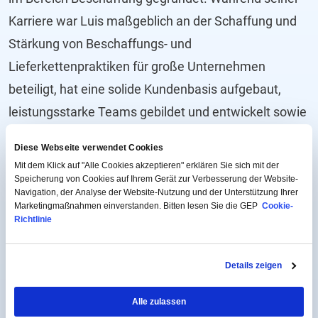
Karriere war Luis maßgeblich an der Schaffung und
Stärkung von Beschaffungs- und
Lieferkettenpraktiken für große Unternehmen
beteiligt, hat eine solide Kundenbasis aufgebaut,
leistungsstarke Teams gebildet und entwickelt sowie
greifbaren Wert für die Kunden geliefert.
Diese Webseite verwendet Cookies
Mit dem Klick auf "Alle Cookies akzeptieren" erklären Sie sich mit der
Luis hat einen Abschluss in Elektronik- und
Speicherung von Cookies auf Ihrem Gerät zur Verbesserung der Website-
Telekommunikationsengineering von der Universidad
Navigation, der Analyse der Website-Nutzung und der Unterstützung Ihrer
Marketingmaßnahmen einverstanden. Bitten lesen Sie die GEP
Cookie-
Autónoma Metropolitana und einen Master of
Richtlinie
Science in Telekommunikation und Management von
der Syracuse University, wo er Fulbright-Stipendiat
Details zeigen
war. Er hat auch eine Executive-Ausbildung an der
Alle zulassen
Harvard Business School erhalten.