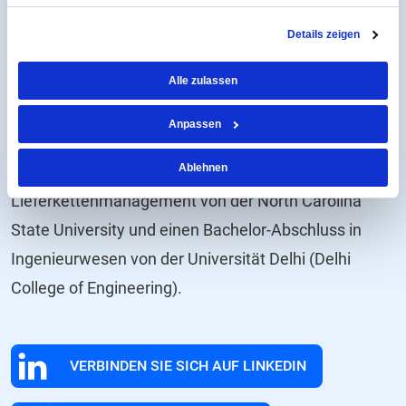
Know (2019) anerkannt. Seine Leidenschaft gilt dem
Details zeigen
Aufbau einer zukunftssicheren Beschaffung mit
zahlreichen innovativen Lösungen - wie prädiktiven
Alle zulassen
Analysen, Prozessautomatisierung und KI/ML-
Anpassen
Funktionen.
Ablehnen
Mudit hat einen MBA im Bereich
Lieferkettenmanagement von der North Carolina
State University und einen Bachelor-Abschluss in
Ingenieurwesen von der Universität Delhi (Delhi
College of Engineering).
VERBINDEN SIE SICH AUF LINKEDIN