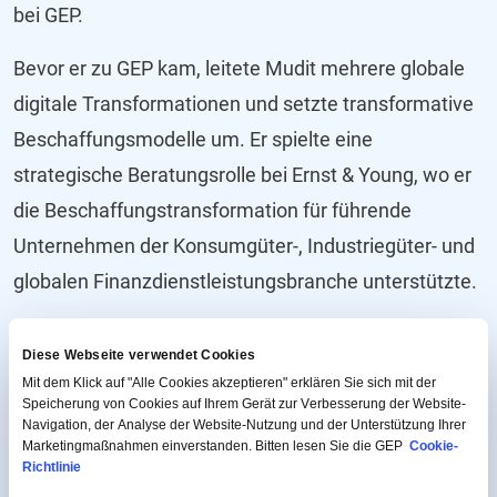
bei GEP.
Bevor er zu GEP kam, leitete Mudit mehrere globale
digitale Transformationen und setzte transformative
Beschaffungsmodelle um. Er spielte eine
strategische Beratungsrolle bei Ernst & Young, wo er
die Beschaffungstransformation für führende
Unternehmen der Konsumgüter-, Industriegüter- und
globalen Finanzdienstleistungsbranche unterstützte.
Als Vordenker, der von SIG, CIPS, ProcureCon und
Diese Webseite verwendet Cookies
Procurement Leaders für seine Perspektiven zu
Mit dem Klick auf "Alle Cookies akzeptieren" erklären Sie sich mit der
digitaler Transformation und strategischen
Speicherung von Cookies auf Ihrem Gerät zur Verbesserung der Website-
Navigation, der Analyse der Website-Nutzung und der Unterstützung Ihrer
Kostensenkungsprogrammen zitiert wurde, wurde
Marketingmaßnahmen einverstanden. Bitten lesen Sie die GEP
Cookie-
Richtlinie
Mudit auch als Supply and Demand Chain Pro-to-