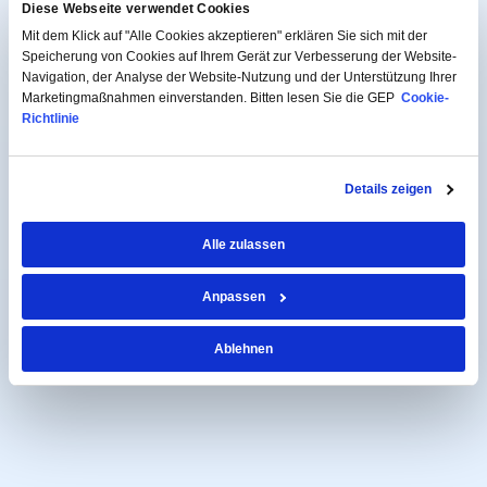
Diese Webseite verwendet Cookies
Mit dem Klick auf "Alle Cookies akzeptieren" erklären Sie sich mit der
Rakhi hat ein Postgraduales Diplom in
Speicherung von Cookies auf Ihrem Gerät zur Verbesserung der Website-
Navigation, der Analyse der Website-Nutzung und der Unterstützung Ihrer
Materialwirtschaft vom Indian Institute of Materials
Marketingmaßnahmen einverstanden. Bitten lesen Sie die GEP
Cookie-
Management. Neben der Arbeit ist Tanzen ihre
Richtlinie
Leidenschaft, die sie weiterhin ausübt.
Details zeigen
VERBINDEN SIE SICH AUF LINKEDIN
Alle zulassen
Anpassen
RÜCKKEHR IN DIE FÜHRUNG
Ablehnen