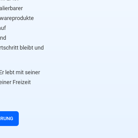
alierbarer
ftwareprodukte
auf
und
schritt bleibt und
r lebt mit seiner
iner Freizeit
HRUNG