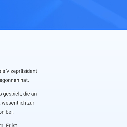
als Vizepräsident
 begonnen hat.
 gespielt, die an
t wesentlich zur
on bei.
. Er ist