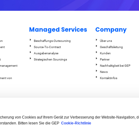
Managed Services
Company
on
Beschaffungs-Outsourcing
Über uns
ent
Source-To-Contract
Geschäftsleitung
Ausgabenanalyse
Kunden
t
Strategischen Sourcings
Partner
enmanagement
Nachhaltigkeit bei GEP
News
ment von
Kontaktinfos
hterstattung
e (Qi) Studio
t
peicherung von Cookies auf Ihrem Gerät zur Verbesserung der Website-Navigation, d
rstanden. Bitten lesen Sie die GEP
Cookie-Richtlinie