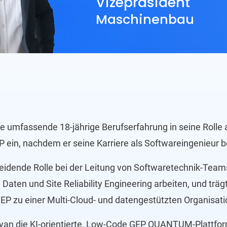
Vizepräsident
Maschinenbau
ne umfassende 18-jährige Berufserfahrung in seine Rolle 
EP ein, nachdem er seine Karriere als Softwareingenieur
heidende Rolle bei der Leitung von Softwaretechnik-Teams
, Daten und Site Reliability Engineering arbeiten, und träg
EP zu einer Multi-Cloud- und datengestützten Organisati
thyan die KI-orientierte, Low-Code GEP QUANTUM-Plattform