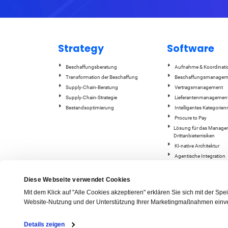
Strategy
Software
Beschaffungsberatung
Aufnahme & Koordinati
Transformation der Beschaffung
Beschaffungsmanagem
Supply-Chain-Beratung
Vertragsmanagement
Supply-Chain-Strategie
Lieferantenmanagemen
Bestandsoptimierung
Intelligentes Kategori
Procure to Pay
Lösung für das Manage
Drittanbieterrisiken
KI-native Architektur
Agentische Integration
ESG-Tracking und -Beric
GEP Quantum Intelligenc
Diese Webseite verwendet Cookies
Lieferkettenmanagemen
Mit dem Klick auf "Alle Cookies akzeptieren" erklären Sie sich mit der S
Website-Nutzung und der Unterstützung Ihrer Marketingmaßnahmen einve
Details zeigen