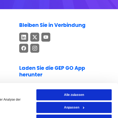
Bleiben Sie in Verbindung
Laden Sie die GEP GO App
herunter
Bleiben Sie mit topaktuellen Erkenntnissen
zu Beschaffung und Lieferkette auf dem
Alle zulassen
Laufenden – jederzeit und überall.
er Analyse der
Anpassen