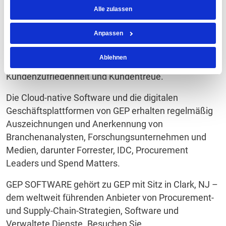
Alle zulassen
Die Software von GEP lässt sich schnell und einfach
in Dritt- und Altsysteme wie SAP, Oracle sowie auch in
Anpassen
alle anderen wichtigen ERP- und F&A-Systeme
einbinden. Und dank des hervorragenden Supports
Ablehnen
und Services ist GEP branchenweit führend in Sachen
Kundenzufriedenheit und Kundentreue.
Die Cloud-native Software und die digitalen
Geschäftsplattformen von GEP erhalten regelmäßig
Auszeichnungen und Anerkennung von
Branchenanalysten, Forschungsunternehmen und
Medien, darunter Forrester, IDC, Procurement
Leaders und Spend Matters.
GEP SOFTWARE gehört zu GEP mit Sitz in Clark, NJ –
dem weltweit führenden Anbieter von Procurement-
und Supply-Chain-Strategien, Software und
Verwaltete Dienste. Besuchen Sie