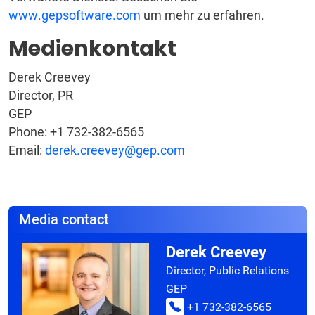
www.gepsoftware.com
um mehr zu erfahren.
Medienkontakt
Derek Creevey
Director, PR
GEP
Phone: +1 732-382-6565
Email:
derek.creevey@gep.com
Media contact
Derek Creevey
Director, Public Relations
GEP
+1 732-382-6565