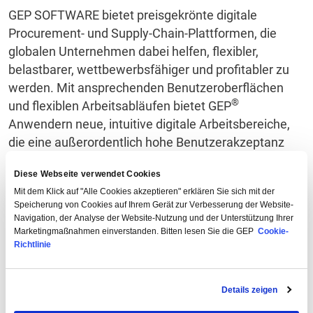
GEP SOFTWARE bietet preisgekrönte digitale
Procurement- und Supply-Chain-Plattformen, die
globalen Unternehmen dabei helfen, flexibler,
belastbarer, wettbewerbsfähiger und profitabler zu
werden. Mit ansprechenden Benutzeroberflächen
®
und flexiblen Arbeitsabläufen bietet GEP
Anwendern neue, intuitive digitale Arbeitsbereiche,
die eine außerordentlich hohe Benutzerakzeptanz
und eine deutliche Steigerung der Produktivität von
Diese Webseite verwendet Cookies
Teams und einzelnen Mitarbeitern ermöglichen.
Mit dem Klick auf "Alle Cookies akzeptieren" erklären Sie sich mit der
Speicherung von Cookies auf Ihrem Gerät zur Verbesserung der Website-
GEP Produkte nutzen maschinelles Lernen und
Navigation, der Analyse der Website-Nutzung und der Unterstützung Ihrer
kognitives Computing, fortschrittliche Daten- und
Marketingmaßnahmen einverstanden. Bitten lesen Sie die GEP
Cookie-
semantische Technologien, IoT-, Mobil- und Cloud-
Richtlinie
Technologien und sind so konzipiert, dass sie
kontinuierliche technologische Innovationen
Details zeigen
integrieren./p>