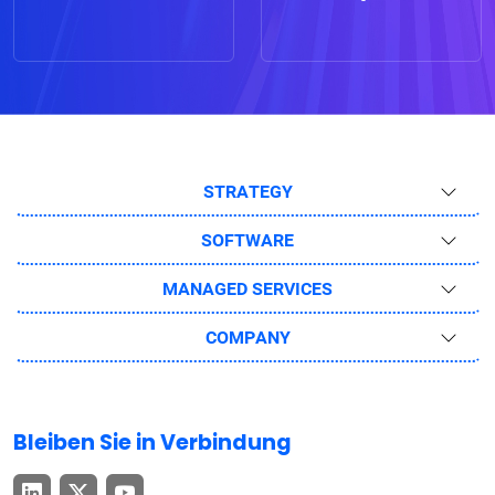
STRATEGY
SOFTWARE
MANAGED SERVICES
COMPANY
Bleiben Sie in Verbindung