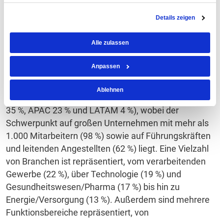
Forschungsgremium von HBR. Interviews werden mit
Details zeigen
Führungskräften und Fachexperten innerhalb und
außerhalb der HBR-Autorengemeinschaft geführt.
Alle zulassen
Insgesamt 276 Personen aus dem weltweiten HBR-
Publikum (Leser des Magazins/Newsletters, Kunden,
Anpassen
Nutzer von HBR.org) haben auf eine E-Mail-Einladung
geantwortet und die Online-Umfrage ausgefüllt. Die
Ablehnen
Umfrage hat eine globale Zielgruppe (NA 39 %, EMEA
35 %, APAC 23 % und LATAM 4 %), wobei der
Schwerpunkt auf großen Unternehmen mit mehr als
1.000 Mitarbeitern (98 %) sowie auf Führungskräften
und leitenden Angestellten (62 %) liegt. Eine Vielzahl
von Branchen ist repräsentiert, vom verarbeitenden
Gewerbe (22 %), über Technologie (19 %) und
Gesundheitswesen/Pharma (17 %) bis hin zu
Energie/Versorgung (13 %). Außerdem sind mehrere
Funktionsbereiche repräsentiert, von