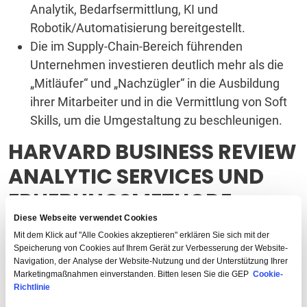
Analytik, Bedarfsermittlung, KI und
Robotik/Automatisierung bereitgestellt.
Die im Supply-Chain-Bereich führenden
Unternehmen investieren deutlich mehr als die
„Mitläufer“ und „Nachzügler“ in die Ausbildung
ihrer Mitarbeiter und in die Vermittlung von Soft
Skills, um die Umgestaltung zu beschleunigen.
HARVARD BUSINESS REVIEW
ANALYTIC SERVICES UND
ERHEBUNGSMETHODE
Diese Webseite verwendet Cookies
HBR Analytic Services ist eine unabhängige
Mit dem Klick auf "Alle Cookies akzeptieren" erklären Sie sich mit der
kommerzielle Forschungseinheit innerhalb von HBR,
Speicherung von Cookies auf Ihrem Gerät zur Verbesserung der Website-
Navigation, der Analyse der Website-Nutzung und der Unterstützung Ihrer
die Forschung und vergleichende Analysen
Marketingmaßnahmen einverstanden. Bitten lesen Sie die GEP
Cookie-
durchführt. Die Umfragen werden mit dem HBR
Richtlinie
Advisory Council durchgeführt, dem globalen