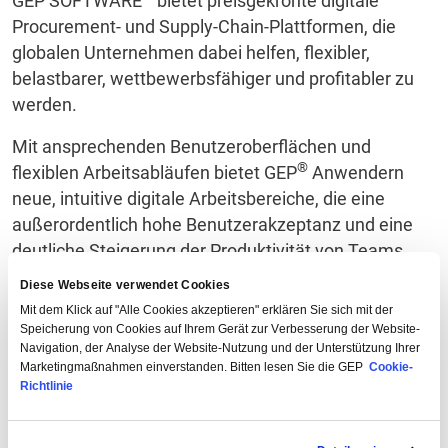
GEP SOFTWARE™ bietet preisgekrönte digitale
Procurement- und Supply-Chain-Plattformen, die
globalen Unternehmen dabei helfen, flexibler,
belastbarer, wettbewerbsfähiger und profitabler zu
werden.
Mit ansprechenden Benutzeroberflächen und
®
flexiblen Arbeitsabläufen bietet GEP
Anwendern
neue, intuitive digitale Arbeitsbereiche, die eine
außerordentlich hohe Benutzerakzeptanz und eine
deutliche Steigerung der Produktivität von Teams
und einzelnen Mitarbeitern ermöglichen.
Diese Webseite verwendet Cookies
Mit dem Klick auf "Alle Cookies akzeptieren" erklären Sie sich mit der
GEP Produkte nutzen maschinelles Lernen und
Speicherung von Cookies auf Ihrem Gerät zur Verbesserung der Website-
kognitives Computing, fortschrittliche Daten- und
Navigation, der Analyse der Website-Nutzung und der Unterstützung Ihrer
semantische Technologien, IoT-, Mobil- und Cloud-
Marketingmaßnahmen einverstanden. Bitten lesen Sie die GEP
Cookie-
Richtlinie
Technologien und sind so konzipiert, dass sie
kontinuierliche technologische Innovationen