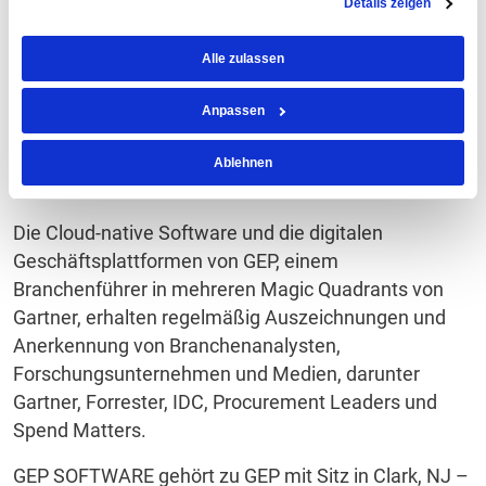
integrieren.
Details zeigen
Die Software von GEP lässt sich schnell und einfach
Alle zulassen
in Dritt- und Altsysteme wie SAP, Oracle sowie auch in
alle anderen wichtigen ERP- und F&A-Systeme
Anpassen
einbinden. Und dank des hervorragenden Supports
und Services ist GEP branchenweit führend in Sachen
Ablehnen
Kundenzufriedenheit und Kundentreue.
Die Cloud-native Software und die digitalen
Geschäftsplattformen von GEP, einem
Branchenführer in mehreren Magic Quadrants von
Gartner, erhalten regelmäßig Auszeichnungen und
Anerkennung von Branchenanalysten,
Forschungsunternehmen und Medien, darunter
Gartner, Forrester, IDC, Procurement Leaders und
Spend Matters.
GEP SOFTWARE gehört zu GEP mit Sitz in Clark, NJ –