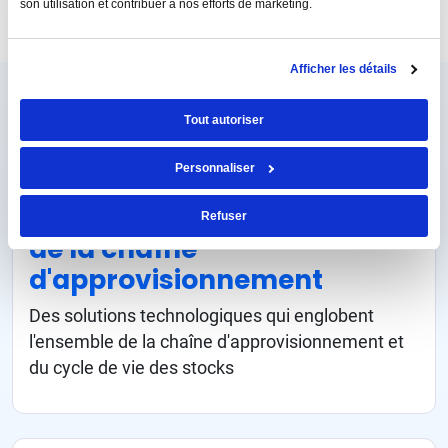
son utilisation et contribuer à nos efforts de marketing.
POUR EN SAVOIR PLUS
Afficher les détails
Tout autoriser
Principales fonctionnalités
Personnaliser
Technologie des achats et
Refuser
de la chaîne
d'approvisionnement
Des solutions technologiques qui englobent
l'ensemble de la chaîne d'approvisionnement et
du cycle de vie des stocks