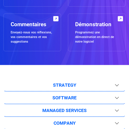
Commentaires
Démonstration
Envoyez-nous vos réflexions,
Programmez une
vos commentaires et vos
démonstration en direct de
suggestions
notre logiciel
STRATEGY
SOFTWARE
MANAGED SERVICES
COMPANY