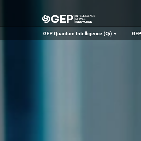
Skip to main content
GEP Quantum Intelligence (Qi)
GEP