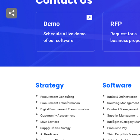
Contact Us
Demo
RFP
Schedule a live demo
Request for a
of our software
business prop
Strategy
Software
Procurement Consulting
Intake & Orchestration
Procurement Transformation
Sourcing Management
Digital Procurement Transformation
Contract Management
Opportunity Assessment
Supplier Management
M&A Services
Intelligent Category M
Supply Chain Strategy
Procure to Pay
AI Readiness
Third Party Risk Manag